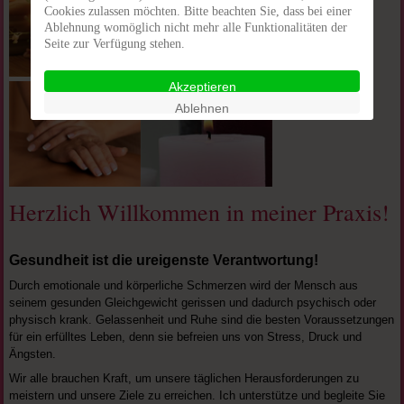
Cookies zulassen möchten. Bitte beachten Sie, dass bei einer
Ablehnung womöglich nicht mehr alle Funktionalitäten der
Seite zur Verfügung stehen.
Akzeptieren
Ablehnen
Herzlich Willkommen in meiner Praxis!
Gesundheit ist die ureigenste Verantwortung!
Durch emotionale und körperliche Schmerzen wird der Mensch aus
seinem gesunden Gleichgewicht gerissen und dadurch psychisch oder
physisch krank. Gelassenheit und Ruhe sind die besten Voraussetzungen
für ein erfülltes Leben, denn sie befreien uns von Stress, Druck und
Ängsten.
Wir alle brauchen Kraft, um unsere täglichen Herausforderungen zu
meistern und unsere Ziele zu erreichen. Ich unterstütze und begleite Sie