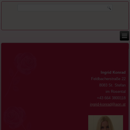
Ingrid Konrad
Feldbacherstraße 22
8083 St. Stefan
im Rosental
+43 664 3800118
ingrid-konrad@aon.at