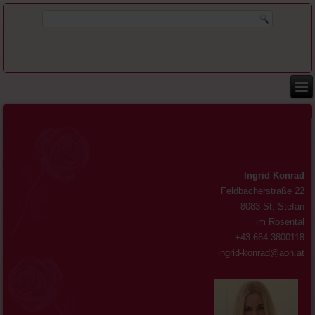
Ingrid Konrad
Feldbacherstraße 22
8083 St. Stefan
im Rosental
+43 664 3800118
ingrid-konrad@aon.at