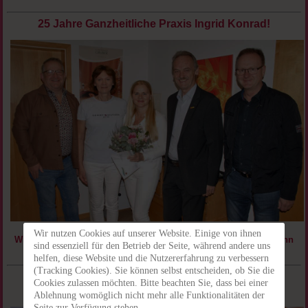
25 Jahre Ganzheitliche Praxis Ingrid Konrad!
Wir nutzen Cookies auf unserer Website. Einige von ihnen
Wirtschaftsbundobmann Manfred Walter, Bgm. Johann Kaufmann
sind essenziell für den Betrieb der Seite, während andere uns
und Amtsdirektor Josef Krisper gratulieren.
helfen, diese Website und die Nutzererfahrung zu verbessern
(Tracking Cookies). Sie können selbst entscheiden, ob Sie die
Auszeichnung für unternehmerische Leistung
Cookies zulassen möchten. Bitte beachten Sie, dass bei einer
Körperarbeit und Massage
Ablehnung womöglich nicht mehr alle Funktionalitäten der
Seite zur Verfügung stehen.