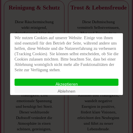
Reinigung & Schutz
Trost & Lebensfreude
Diese Räuchermischung
Diese Duftmischung
wirkt reinigend,
vermittelt Selbstvertrauen,
desinﬁzierend, klärt den
Mut und Zuversicht in
Wir nutzen Cookies auf unserer Website. Einige von ihnen
Geist und schützt vor
schweren Zeiten. Löst
sind essenziell für den Betrieb der Seite, während andere uns
negativen spirituellen
depressive
helfen, diese Website und die Nutzererfahrung zu verbessern
Gegebenheiten. Wandelt
Spannungszustände und
(Tracking Cookies). Sie können selbst entscheiden, ob Sie die
negative Schwingungen
hilft bei Trauer. Wirkt
Cookies zulassen möchten. Bitte beachten Sie, dass bei einer
in positive, vertreibt
ausgleichend bei Unruhe
Ablehnung womöglich nicht mehr alle Funktionalitäten der
Ängste, stärkt die Abwehr
und Freudlosigkeit und
Seite zur Verfügung stehen.
und reinigt die
hat eine befreiende
Atmosphäre. Hellt das
Wirkung. Diese
Akzeptieren
Gemüt auf und hilft bei
balsamische
Unbehagen und
Duftmischung tröstet bei
Ablehnen
Traurigkeit. Löst
Kummer und Traurigkeit,
emotionale Spannung
wandelt negative
und beruhigt bei Streit.
Energien in positive,
Dieser wohltuende
fördert klare Visionen,
Duftstoff verändert die
erleichtert den Neubeginn
Atmosphäre in einen
und führt zu neuer
schönen, gereinigten,
Lebensfreude.