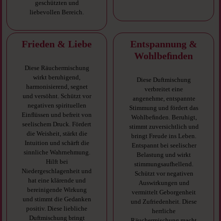
geschützten und
liebevollen Bereich.
Frieden & Liebe
Entspannung &
Wohlbeﬁnden
Diese Räuchermischung
wirkt beruhigend,
Diese Duftmischung
harmonisierend, segnet
verbreitet eine
und versöhnt. Schützt vor
angenehme, entspannte
negativen spirituellen
Stimmung und fördert das
Einﬂüssen und befreit von
Wohlbeﬁnden. Beruhigt,
seelischem Druck. Fördert
stimmt zuversichtlich und
die Weisheit, stärkt die
bringt Freude ins Leben.
Intuition und schärft die
Entspannt bei seelischer
sinnliche Wahrnehmung.
Belastung und wirkt
Hilft bei
stimmungsaufhellend.
Niedergeschlagenheit und
Schützt vor negativen
hat eine klärende und
Auswirkungen und
bereinigende Wirkung
vermittelt Geborgenheit
und stimmt die Gedanken
und Zufriedenheit. Diese
positiv. Diese liebliche
herrliche
Duftmischung bringt
Räuchermischung macht