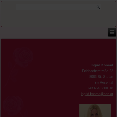
Ingrid Konrad
Feldbacherstraße 22
8083 St. Stefan
im Rosental
+43 664 3800118
ingrid-konrad@aon.at