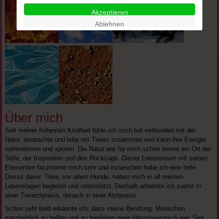
Akzeptieren
Ablehnen
Über mich
Seit meiner frühesten Kindheit fühle ich mich tief verbunden mit der
Natur, beobachte und lebe mit Tieren zusammen und kann ihre Energie
wahrnehmen und spüren. Die Natur war für mich schon immer ein Ort der
Stille, der Inspiration und des Rückzugs. Dieser Lebensraum mit seinen
Elementen faszinierte mich sehr und inzwischen habe ich eine tiefe
Demut davor. Tiere, vor allem Hunde, haben mich in all meinen
Lebenslagen begleitet und unterstützt. Deshalb arbeitete ich zuerst in
einer Tierarztpraxis, danach in einer Arztpraxis.
Schon sehr bald erkannte ich, dass meine Berufung, Menschen
ganzheitlich zu helfen und zu begleiten mein Herzenswunsch war. Seit