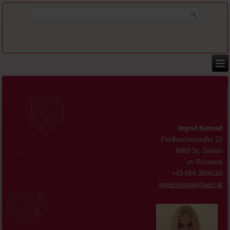
Ingrid Konrad
Feldbacherstraße 22
8083 St. Stefan
im Rosental
+43 664 3800118
ingrid-konrad@aon.at