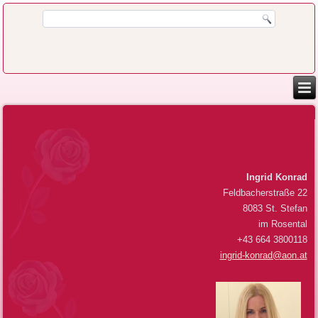
Ingrid Konrad
Feldbacherstraße 22
8083 St. Stefan
im Rosental
+43 664 3800118
ingrid-konrad@aon.at